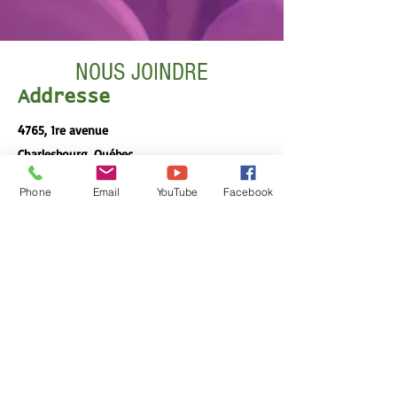
NOUS JOINDRE
Addresse
4
765, 1re avenue
Charlesbourg, Québec
Local S90
Phone
Email
YouTube
Facebook
Contact
t
lcquebeccity@gmail.com
Heure des cultes
Vendredi
19h00
– 21h
30
Dimanche
10h30 – 12h30