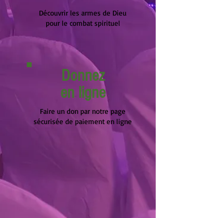
Découvrir les armes de Dieu
pour le combat spirituel
Donnez
en ligne
Faire un don par notre page
sécurisée de paiement en ligne