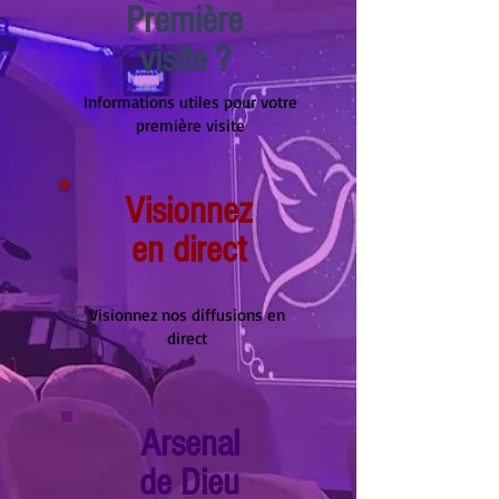
Première
visite ?
Informations utiles pour votre
première visite
Visionnez
en direct
Visionnez nos diffusions en
direct
Arsenal
de Dieu