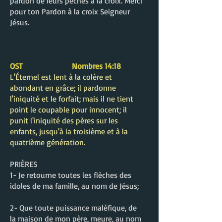
pardon de leurs péchés à la croix. Merci
pour ton Pardon à la croix Seigneur
Jésus.
OST Nombres 14:18
L'Éternel est lent à la colère et
abondant en grâce; il pardonne
l'iniquité et le forfait; mais il ne tient
point le coupable pour innocent; il
punit l'iniquité des pères sur les
enfants, jusqu'à la troisième et à la
quatrième génération.
PRIÈRES
1- Je retourne toutes les flèches des
idoles de ma famille, au nom de Jésus;
2- Que toute puissance maléfique, de
la maison de mon père, meure, au nom