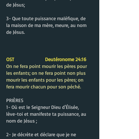
de Jésus;
3- Que toute puissance maléfique, de
la maison de ma mère, meure, au nom
de Jésus.
OST Deutéronome 24:16
On ne fera point mourir les pères pour
les enfants; on ne fera point non plus
mourir les enfants pour les pères; on
fera mourir chacun pour son péché.
PRIÈRES
1- Où est le Seigneur Dieu d'Élisée,
lève-toi et manifeste ta puissance, au
nom de Jésus ;
2- Je décrète et déclare que je ne