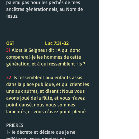
paierai pas pour les péchés de mes
ancêtres générationnels, au Nom de
Jésus.
OST Luc 7:31-32
31
Alors le Seigneur dit : A qui donc
comparerai-je les hommes de cette
génération, et à qui ressemblent-ils ?
32
Ils ressemblent aux enfants assis
dans la place publique, et qui crient les
uns aux autres, et disent : Nous vous
avons joué de la flûte, et vous n'avez
point dansé, nous nous sommes
lamentés, et vous n'avez point pleuré.
PRIÈRES
1- Je décrète et déclare que je ne
reflète pas cette génération