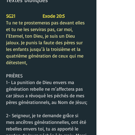
SG21 Exode 20:5
Tu ne te prosterneras pas devant elles
et tu ne les serviras pas, car moi,
l’Eternel, ton Dieu, je suis un Dieu
jaloux. Je punis la faute des pères sur
les enfants jusqu’à la troisième et la
quatrième génération de ceux qui me
détestent,
PRIÈRES
1- La punition de Dieu envers ma
génération rebelle ne m’affectera pas
car Jésus a révoqué les péchés de mes
pères générationnels, au Nom de Jésus;
2- Seigneur, je te demande grâce si
mes ancêtres générationnelles, ont été
rebelles envers toi, tu as apporté le