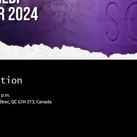
ation
 p.m.
uébec, QC G1H 2T3, Canada