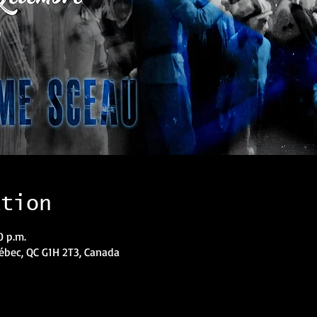
ation
0 p.m.
uébec, QC G1H 2T3, Canada