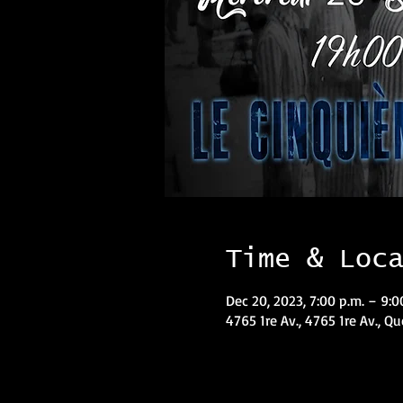
Time & Loc
Dec 20, 2023, 7:00 p.m. – 9:0
4765 1re Av., 4765 1re Av., Q