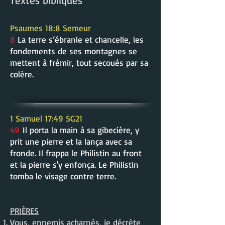
Textes bibliques
Psaumes 18:8 Semeur
8
La terre s’ébranle et chancelle, les
fondements de ses montagnes se
mettent à frémir, tout secoués par sa
colère.
1 Samuel 17:49 SG21
49
Il porta la main à sa gibecière, y
prit une pierre et la lança avec sa
fronde. Il frappa le Philistin au front
et la pierre s'y enfonça. Le Philistin
tomba le visage contre terre.
PRIÈRES
Vous, ennemis acharnés, je décrète