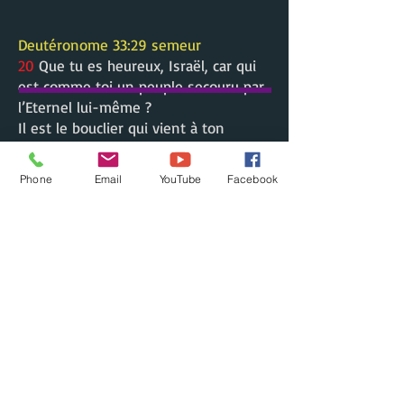
Deutéronome 33:29 semeur
20
Que tu es heureux, Israël, car qui
est comme toi un peuple secouru par
l’Eternel lui-même ?
Il est le bouclier qui vient à ton
secours, il est aussi le glaive qui te
mène au triomphe !
Phone
Email
YouTube
Facebook
Tes ennemis te flatteront, mais toi, tu
marcheras sur les hauteurs de leur
pays.
PRIÈRES
1. Que tous esprits tenaces dans ma
vie, commence à me flatter
maintnenat par la Puissance de la
Parole de Dieu, au Nom de Jésus